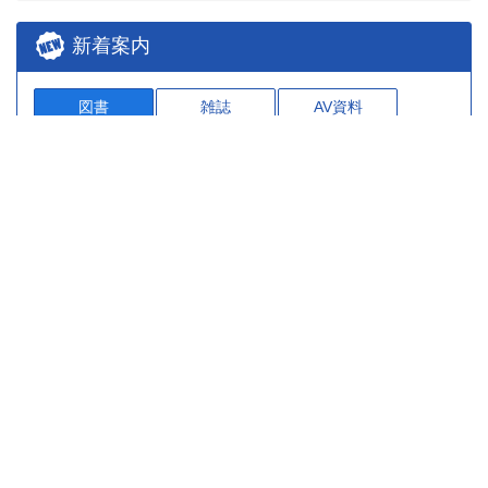
新着案内
図書
雑誌
AV資料
3
4
5
図書
図書
図
プトされ
Textbook of general vir
あなたのACPはなぜう
イチか
ト論文
ology / edited by Sachi
まくいかないのか? : 米
修おたす
ターンと
n Kumar ; :hbk
国緩和ケア専門医が教
医TEE
基著
える / 中川俊一著
[ほか]
2026.08.06